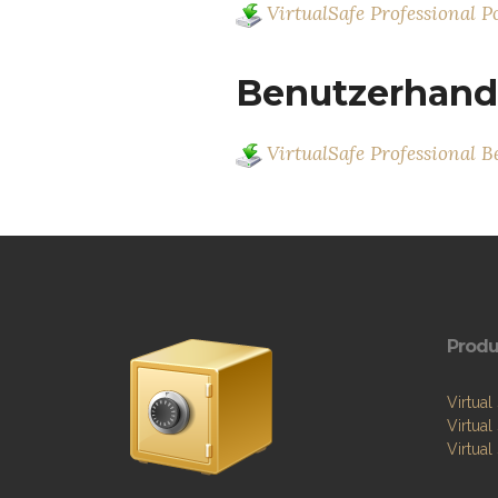
VirtualSafe Professional Po
Benutzerhan
VirtualSafe Professional 
Produ
Virtual
Virtual
Virtual