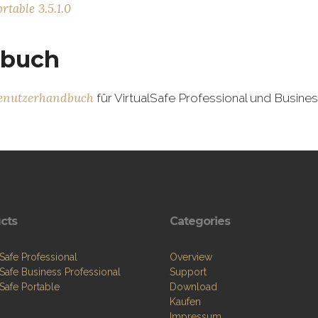
rtable 3.5.1.0
dbuch
Benutzerhandbuch
für VirtualSafe Professional und Busine
cts
Categories
 Safe Professional
Overview
 Safe Business Professional
Support
 Safe Portable
Download
Kaufen
Impressum